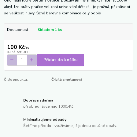
Originální ručně pletená čepice, použitý jemný a hebký materiál 100%
akryl, lze prát v pračce velikost univerzání dětská - je pružná, přizpůsobí
se velikosti hlavy různé barevné kombinace
celý popis
Dostupnost
Skladem 1 ks
100 Kč
/
ks
83 Kč
bez DPH
Přidat do košíku
Číslo produktu:
Č-bílá smetanová
Doprava zdarma
při objednávce nad 1000,-Kč
Minimalizujeme odpady
Šetříme přírodu - využíváme již jednou použité obaly.