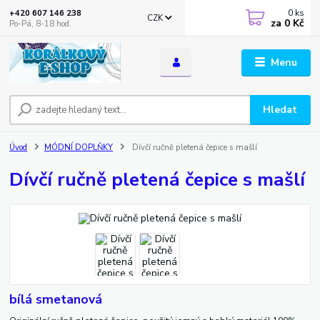
0
ks
+420 607 146 238
CZK
za
0 Kč
Po-Pá, 8-18 hod.
Menu
Hledat
Úvod
MÓDNÍ DOPLŇKY
Dívčí ručně pletená čepice s mašlí
Dívčí ručně pletená čepice s mašlí
bílá smetanová