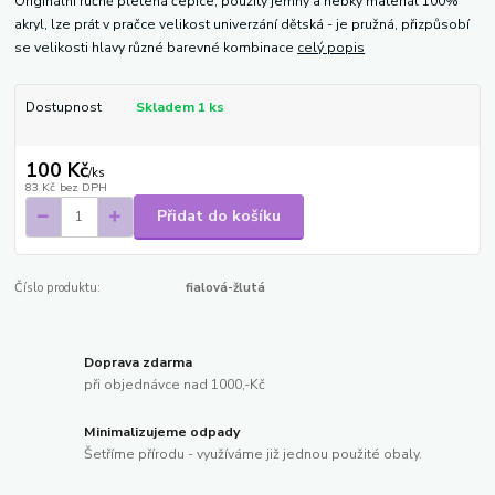
Originální ručně pletená čepice, použitý jemný a hebký materiál 100%
akryl, lze prát v pračce velikost univerzání dětská - je pružná, přizpůsobí
se velikosti hlavy různé barevné kombinace
celý popis
Dostupnost
Skladem 1 ks
100 Kč
/
ks
83 Kč
bez DPH
Přidat do košíku
Číslo produktu:
fialová-žlutá
Doprava zdarma
při objednávce nad 1000,-Kč
Minimalizujeme odpady
Šetříme přírodu - využíváme již jednou použité obaly.