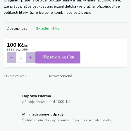
Originální pletená čepice, použitý jemný a hebký materiál 100% akryl,
lze prát v pračce velikost univerzání dětská - je pružná, přizpůsobí se
velikosti hlavy různé barevné kombinace
celý popis
Dostupnost
Skladem 1 ks
100 Kč
/
ks
83 Kč
bez DPH
Přidat do košíku
Číslo produktu:
růžovočervená
Doprava zdarma
při objednávce nad 1000,-Kč
Minimalizujeme odpady
Šetříme přírodu - využíváme již jednou použité obaly.