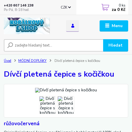
0
ks
+420 607 146 238
CZK
za
0 Kč
Po-Pá, 8-18 hod.
Menu
Hledat
Úvod
MÓDNÍ DOPLŇKY
Dívčí pletená čepice s kočičkou
Dívčí pletená čepice s kočičkou
růžovočervená