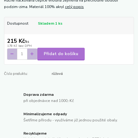
Ručně háčkovaná čepice vhodná zejména na přechodné období
podzim-zima. Materiál 100% akryl
celý popis
Dostupnost
Skladem 1 ks
215 Kč
/
ks
178 Kč
bez DPH
Přidat do košíku
Číslo produktu:
růžová
Doprava zdarma
při objednávce nad 1000,-Kč
Minimalizujeme odpady
Šetříme přírodu - využíváme již jednou použité obaly.
Recyklujeme