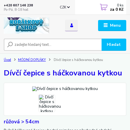
0
ks
+420 607 146 238
CZK
za
0 Kč
Po-Pá, 8-18 hod.
Menu
Hledat
Úvod
MÓDNÍ DOPLŇKY
Dívčí čepice s háčkovanou kytkou
Dívčí čepice s háčkovanou kytkou
růžová > 54cm