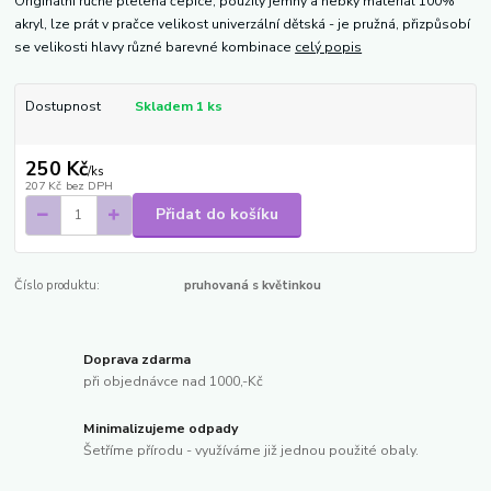
Originální ručně pletená čepice, použitý jemný a hebký materiál 100%
akryl, lze prát v pračce velikost univerzální dětská - je pružná, přizpůsobí
se velikosti hlavy různé barevné kombinace
celý popis
Dostupnost
Skladem 1 ks
250 Kč
/
ks
207 Kč
bez DPH
Přidat do košíku
Číslo produktu:
pruhovaná s květinkou
Doprava zdarma
při objednávce nad 1000,-Kč
Minimalizujeme odpady
Šetříme přírodu - využíváme již jednou použité obaly.