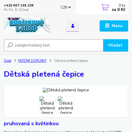
0
ks
+420 607 146 238
CZK
za
0 Kč
Po-Pá, 8-18 hod.
Menu
Hledat
Úvod
MÓDNÍ DOPLŇKY
Dětská pletená čepice
Dětská pletená čepice
pruhovaná s květinkou