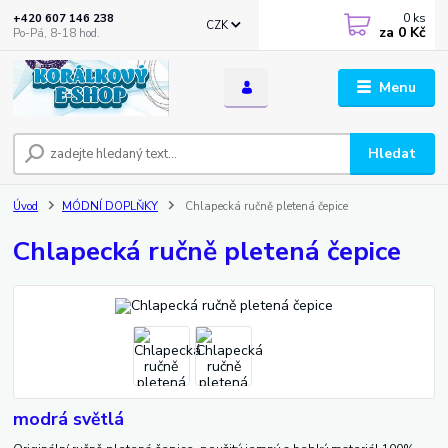
0
ks
+420 607 146 238
CZK
za
0 Kč
Po-Pá, 8-18 hod.
Menu
Hledat
Úvod
MÓDNÍ DOPLŇKY
Chlapecká ručně pletená čepice
Chlapecká ručně pletená čepice
modrá světlá