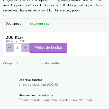
Originální ručně pletená čepice, použitý jemný a hebký materiál 100%
akryl, lze prát v pračce velikost univerzání dětská - je pružná, přizpůsobí
se velikosti hlavy různé barevné kombinace
celý popis
Dostupnost
Skladem 1 ks
200 Kč
/
ks
165 Kč
bez DPH
Přidat do košíku
Číslo produktu:
modrá světlá
Doprava zdarma
při objednávce nad 1000,-Kč
Minimalizujeme odpady
Šetříme přírodu - využíváme již jednou použité obaly.