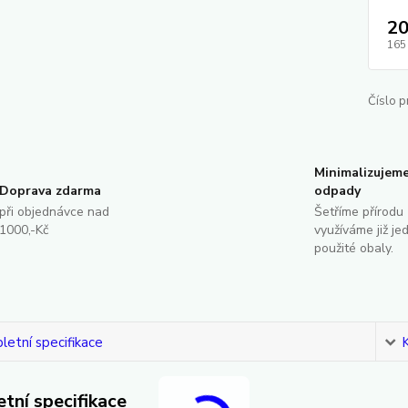
20
165
Číslo p
Minimalizujem
Doprava zdarma
odpady
při objednávce nad
Šetříme přírodu 
1000,-Kč
využíváme již je
použité obaly.
etní specifikace
tní specifikace