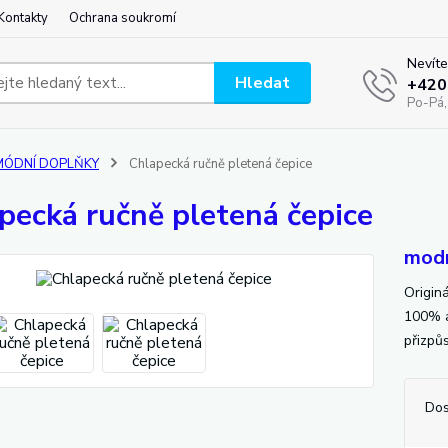
Kontakty
Ochrana soukromí
Nevíte
Hledat
+420
Po-Pá,
MÓDNÍ DOPLŇKY
Chlapecká ručně pletená čepice
pecká ručně pletená čepice
modr
Origin
100% ak
přizpů
Dos