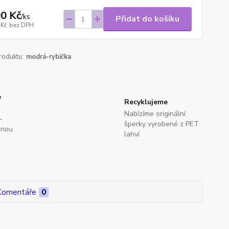
0 Kč
/
ks
Přidat do košíku
 Kč
bez DPH
roduktu:
modrá-rybička
e
Recyklujeme
Nabízíme originální
-
šperky vyrobené z PET
dnou
lahví
Komentáře
0