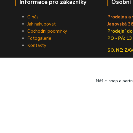
Informace pro zákazníky
Osobní
O nás
Prodejna a 
Jak nakupovat
Janovská 36
Obchodní podmínky
Prodejní 
Fotogalerie
PO - PÁ: 13
Kontakty
SO, NE: Z
Náš e-shop a partn