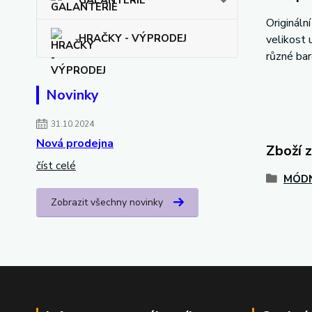
GALANTERIE
Origináln
HRAČKY - VÝPRODEJ
velikost 
různé ba
Novinky
31.10.2024
Nová prodejna
Zboží 
číst celé
MÓDN
Zobrazit všechny novinky