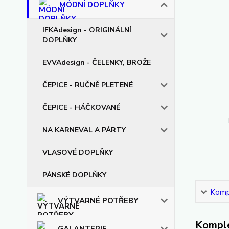
MÓDNÍ DOPLŇKY
IFKAdesign - ORIGINÁLNÍ
DOPLŇKY
EVVAdesign - ČELENKY, BROŽE
ČEPICE - RUČNĚ PLETENÉ
ČEPICE - HÁČKOVANÉ
NA KARNEVAL A PÁRTY
VLASOVÉ DOPLŇKY
PÁNSKÉ DOPLŇKY
Kompl
VÝTVARNÉ POTŘEBY
Komple