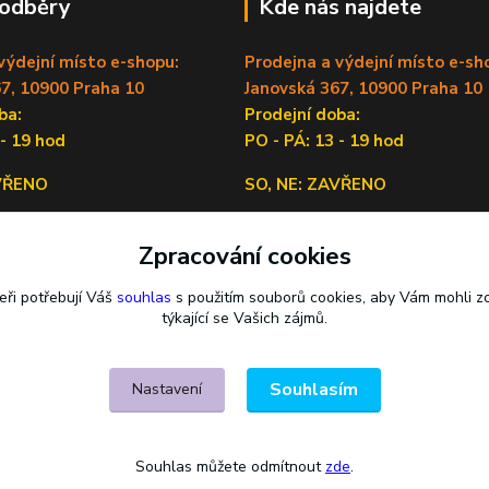
 odběry
Kde nás najdete
výdejní místo e-shopu:
Prodejna a výdejní místo e-sh
7, 10900 Praha 10
Janovská 367, 10900 Praha 10
doba:
Prodejní doba:
 - 19 hod
PO - PÁ: 13 - 19 hod
AVŘENO
SO, NE: ZAVŘENO
Sídlo firmy:
Zpracování cookies
Lečkova 1519/9, 14900 Praha 4
eři potřebují Váš
souhlas
s použitím souborů cookies, aby Vám mohli z
týkající se Vašich zájmů.
Souhlasím
Nastavení
Souhlas můžete odmítnout
zde
.