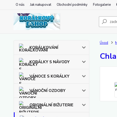
O nás
Jak nakupovat
Obchodní podmínky
Fotogalerie
Úvod
KORÁLKOVÁNÍ
Chla
KORÁLKY S NÁVODY
VÁNOCE S KORÁLKY
VÁNOČNÍ OZDOBY
ORIGINÁLNÍ BIŽUTERIE