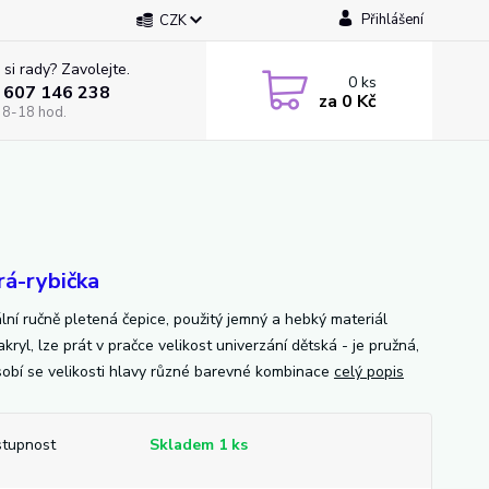
Přihlášení
CZK
 si rady? Zavolejte.
0
ks
 607 146 238
za
0 Kč
 8-18 hod.
á-rybička
ální ručně pletená čepice, použitý jemný a hebký materiál
ryl, lze prát v pračce velikost univerzání dětská - je pružná,
sobí se velikosti hlavy různé barevné kombinace
celý popis
tupnost
Skladem 1 ks