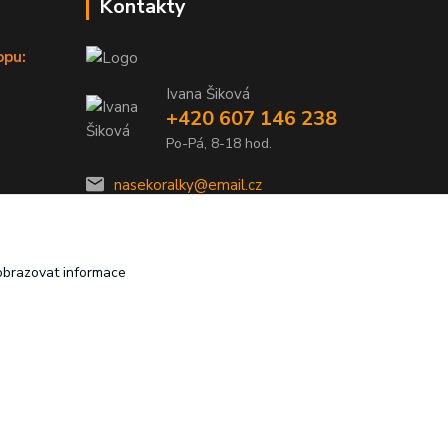
Kontakty
opu:
Ivana Šiková
+420 607 146 238
Po-Pá, 8-18 hod.
nasekoralky@email.cz
obrazovat informace
Vytvořeno na
Eshop-rychle.cz