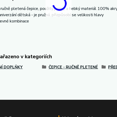
í ručně pletená čepice, použitý jemný a hebký materiál 100% akryl
univerzání dětská - je pružná, přizpůsobí se velikosti hlavy
revné kombinace
zařazeno v kategoriích
Í DOPLŇKY
ČEPICE - RUČNĚ PLETENÉ
PŘE