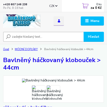
0
ks
+420 607 146 238
CZK
za
0 Kč
Po-Pá, 8-18 hod.
Menu
Hledat
Úvod
MÓDNÍ DOPLŇKY
Bavlněný háčkovaný klobouček > 44cm
Bavlněný háčkovaný klobouček >
44cm