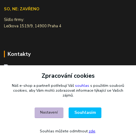
SO, NE: ZAVŘENO
Sídlo firmy:
Lečkova 1519/9, 14900 Praha 4
Kontakty
Zpracování cookies
Ivana Šiková
+420 607 146 238
Náš e-shop a partneři potřebují Váš
souhlas
s použitím souborů
Po-Pá, 8-18 hod.
cookies, aby Vám mohli zobrazovat informace týkající se Vašich
zájmů.
nasekoralky@email.cz
Souhlasím
Nastavení
Souhlas můžete odmítnout
zde
.
Vytvořeno na
Eshop-rychle.cz