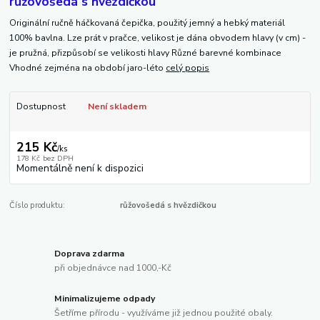
růžovošedá s hvězdičkou
Originální ručně háčkovaná čepička, použitý jemný a hebký materiál
100% bavlna. Lze prát v pračce, velikost je dána obvodem hlavy (v cm) -
je pružná, přizpůsobí se velikosti hlavy Různé barevné kombinace
Vhodné zejména na období jaro-léto
celý popis
Dostupnost
Není skladem
215 Kč
/
ks
178 Kč
bez DPH
Momentálně není k dispozici
Číslo produktu:
růžovošedá s hvězdičkou
Doprava zdarma
při objednávce nad 1000,-Kč
Minimalizujeme odpady
Šetříme přírodu - využíváme již jednou použité obaly.