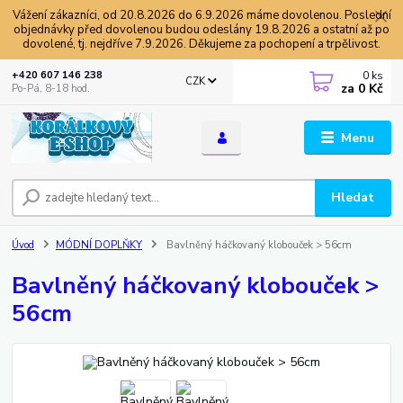
Vážení zákazníci, od 20.8.2026 do 6.9.2026 máme dovolenou. Poslední
objednávky před dovolenou budou odeslány 19.8.2026 a ostatní až po
dovolené, tj. nejdříve 7.9.2026. Děkujeme za pochopení a trpělivost.
0
ks
+420 607 146 238
CZK
za
0 Kč
Po-Pá, 8-18 hod.
Menu
Hledat
Úvod
MÓDNÍ DOPLŇKY
Bavlněný háčkovaný klobouček > 56cm
Bavlněný háčkovaný klobouček >
56cm