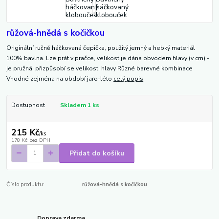
růžová-hnědá s kočičkou
Originální ručně háčkovaná čepička, použitý jemný a hebký materiál
100% bavlna. Lze prát v pračce, velikost je dána obvodem hlavy (v cm) -
je pružná, přizpůsobí se velikosti hlavy Různé barevné kombinace
Vhodné zejména na období jaro-léto
celý popis
Dostupnost
Skladem 1 ks
215 Kč
/
ks
178 Kč
bez DPH
Přidat do košíku
Číslo produktu:
růžová-hnědá s kočičkou
Doprava zdarma