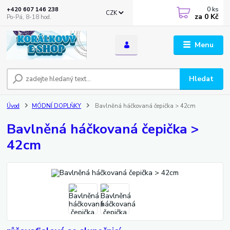
0
ks
+420 607 146 238
CZK
za
0 Kč
Po-Pá, 8-18 hod.
Menu
Hledat
Úvod
MÓDNÍ DOPLŇKY
Bavlněná háčkovaná čepička > 42cm
Bavlněná háčkovaná čepička >
42cm