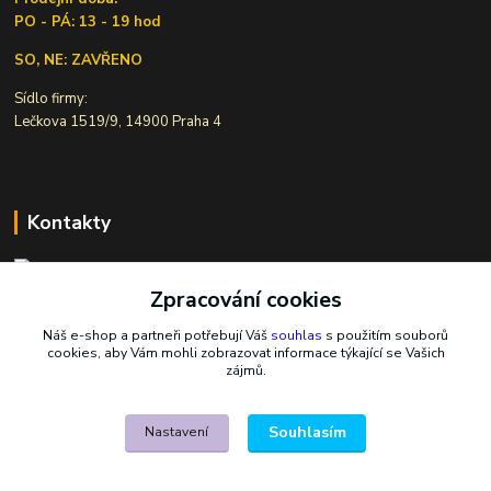
PO - PÁ: 13 - 19 hod
SO, NE: ZAVŘENO
Sídlo firmy:
Lečkova 1519/9, 14900 Praha 4
Kontakty
Zpracování cookies
Ivana Šiková
+420 607 146 238
Náš e-shop a partneři potřebují Váš
souhlas
s použitím souborů
Po-Pá, 8-18 hod.
cookies, aby Vám mohli zobrazovat informace týkající se Vašich
zájmů.
nasekoralky@email.cz
Souhlasím
Nastavení