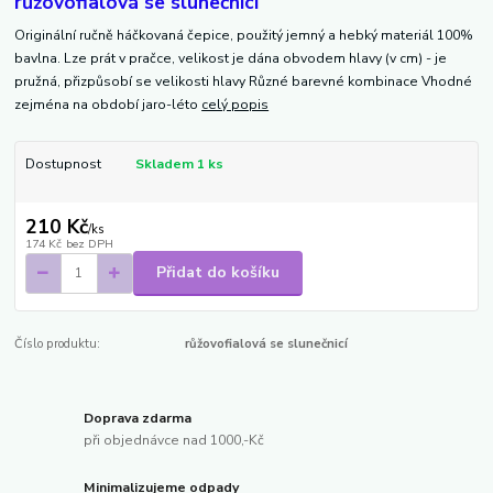
růžovofialová se slunečnicí
Originální ručně háčkovaná čepice, použitý jemný a hebký materiál 100%
bavlna. Lze prát v pračce, velikost je dána obvodem hlavy (v cm) - je
pružná, přizpůsobí se velikosti hlavy Různé barevné kombinace Vhodné
zejména na období jaro-léto
celý popis
Dostupnost
Skladem 1 ks
210 Kč
/
ks
174 Kč
bez DPH
Přidat do košíku
Číslo produktu:
růžovofialová se slunečnicí
Doprava zdarma
při objednávce nad 1000,-Kč
Minimalizujeme odpady