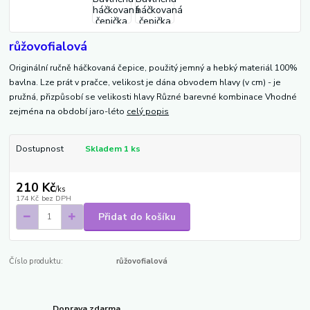
růžovofialová
Originální ručně háčkovaná čepice, použitý jemný a hebký materiál 100%
bavlna. Lze prát v pračce, velikost je dána obvodem hlavy (v cm) - je
pružná, přizpůsobí se velikosti hlavy Různé barevné kombinace Vhodné
zejména na období jaro-léto
celý popis
Dostupnost
Skladem 1 ks
210 Kč
/
ks
174 Kč
bez DPH
Přidat do košíku
Číslo produktu:
růžovofialová
Doprava zdarma