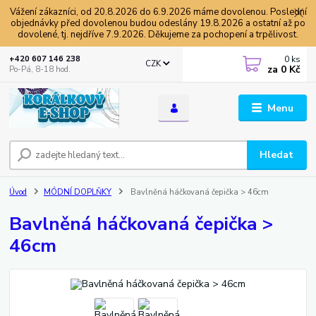
Vážení zákazníci, od 20.8.2026 do 6.9.2026 máme dovolenou. Poslední
objednávky před dovolenou budou odeslány 19.8.2026 a ostatní až po
dovolené, tj. nejdříve 7.9.2026. Děkujeme za pochopení a trpělivost.
0
ks
+420 607 146 238
CZK
za
0 Kč
Po-Pá, 8-18 hod.
Menu
Hledat
Úvod
MÓDNÍ DOPLŇKY
Bavlněná háčkovaná čepička > 46cm
Bavlněná háčkovaná čepička >
46cm