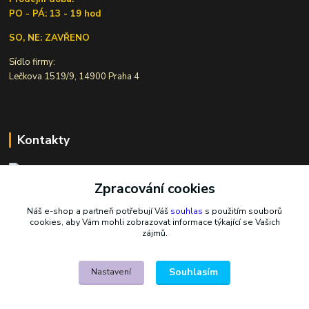
PO - PÁ: 13 - 19 hod
SO, NE: ZAVŘENO
Sídlo firmy:
Lečkova 1519/9, 14900 Praha 4
Kontakty
Zpracování cookies
Ivana Šiková
+420 607 146 238
Náš e-shop a partneři potřebují Váš
souhlas
s použitím souborů
Po-Pá, 8-18 hod.
cookies, aby Vám mohli zobrazovat informace týkající se Vašich
zájmů.
nasekoralky@email.cz
Souhlasím
Nastavení