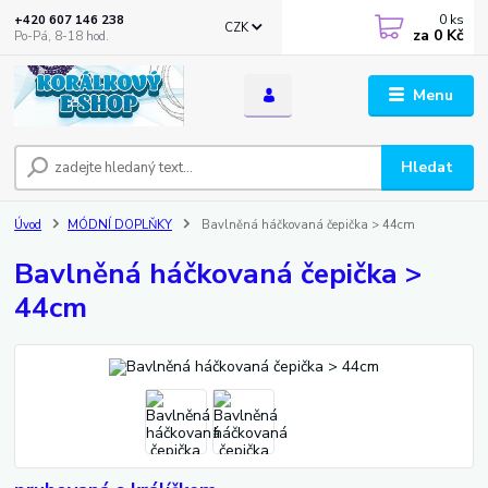
0
ks
+420 607 146 238
CZK
za
0 Kč
Po-Pá, 8-18 hod.
Menu
Hledat
Úvod
MÓDNÍ DOPLŇKY
Bavlněná háčkovaná čepička > 44cm
Bavlněná háčkovaná čepička >
44cm