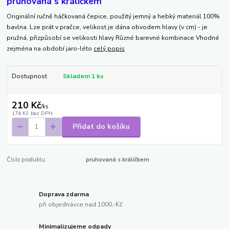
pruhovaná s králíčkem
Originální ručně háčkovaná čepice, použitý jemný a hebký materiál 100%
bavlna. Lze prát v pračce, velikost je dána obvodem hlavy (v cm) - je
pružná, přizpůsobí se velikosti hlavy Různé barevné kombinace Vhodné
zejména na období jaro-léto
celý popis
Dostupnost
Skladem 1 ks
210 Kč
/
ks
174 Kč
bez DPH
Přidat do košíku
Číslo produktu:
pruhovaná s králíčkem
Doprava zdarma
při objednávce nad 1000,-Kč
Minimalizujeme odpady