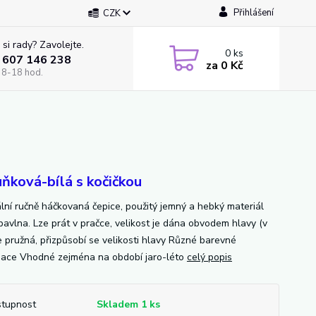
Přihlášení
CZK
 si rady? Zavolejte.
0
ks
 607 146 238
za
0 Kč
 8-18 hod.
ňková-bílá s kočičkou
ální ručně háčkovaná čepice, použitý jemný a hebký materiál
avlna. Lze prát v pračce, velikost je dána obvodem hlavy (v
je pružná, přizpůsobí se velikosti hlavy Různé barevné
ace Vhodné zejména na období jaro-léto
celý popis
tupnost
Skladem 1 ks