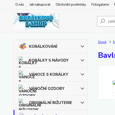
O nás
Jak nakupovat
Obchodní podmínky
Fotogalerie
Úvod
KORÁLKOVÁNÍ
Bavl
KORÁLKY S NÁVODY
VÁNOCE S KORÁLKY
VÁNOČNÍ OZDOBY
ORIGINÁLNÍ BIŽUTERIE