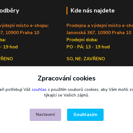
 odběry
Kde nás najdete
výdejní místo e-shopu:
Prodejna a výdejní místo e-sh
7, 10900 Praha 10
Janovská 367, 10900 Praha 10
doba:
Prodejní doba:
 - 19 hod
PO - PÁ: 13 - 19 hod
AVŘENO
SO, NE: ZAVŘENO
Sídlo firmy:
Zpracování cookies
Lečkova 1519/9, 14900 Praha 4
eři potřebují Váš
souhlas
s použitím souborů cookies, aby Vám mohli z
týkající se Vašich zájmů.
Souhlasím
Nastavení