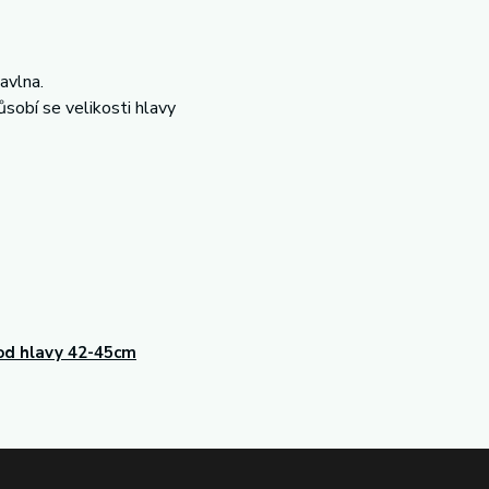
avlna.
ůsobí se velikosti hlavy
d hlavy 42-45cm