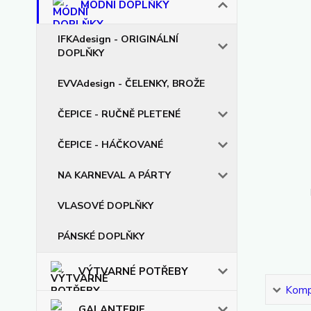
MÓDNÍ DOPLŇKY
IFKAdesign - ORIGINÁLNÍ
DOPLŇKY
EVVAdesign - ČELENKY, BROŽE
ČEPICE - RUČNĚ PLETENÉ
ČEPICE - HÁČKOVANÉ
NA KARNEVAL A PÁRTY
VLASOVÉ DOPLŇKY
PÁNSKÉ DOPLŇKY
VÝTVARNÉ POTŘEBY
Kompl
GALANTERIE