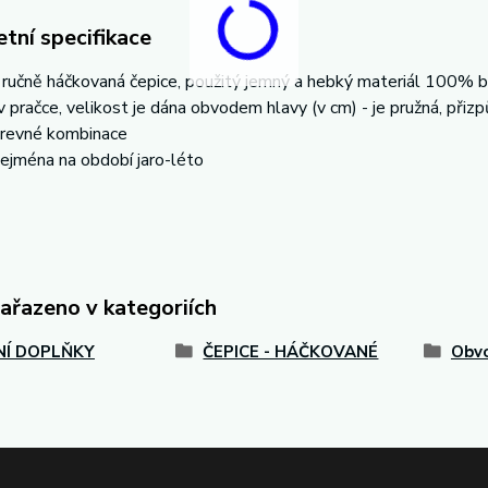
tní specifikace
í ručně háčkovaná čepice, použitý jemný a hebký materiál 100% b
v pračce, velikost je dána obvodem hlavy (v cm) - je pružná, přizp
revné kombinace
ejména na období jaro-léto
zařazeno v kategoriích
Í DOPLŇKY
ČEPICE - HÁČKOVANÉ
Obvo