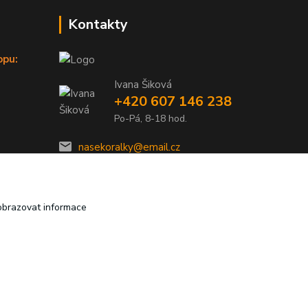
Kontakty
opu:
Ivana Šiková
+420 607 146 238
Po-Pá, 8-18 hod.
nasekoralky@email.cz
obrazovat informace