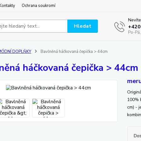
Kontakty
Ochrana soukromí
Nevíte
Hledat
+420
Po-Pá,
MÓDNÍ DOPLŇKY
Bavlněná háčkovaná čepička > 44cm
něná háčkovaná čepička > 44cm
meru
Origin
100% b
cm) - 
kombin
Dos