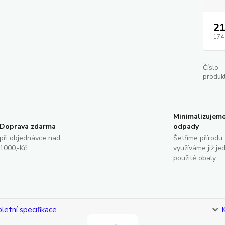
21
174
Číslo
produkt
Minimalizujem
Doprava zdarma
odpady
při objednávce nad
Šetříme přírodu 
1000,-Kč
využíváme již je
použité obaly.
etní specifikace