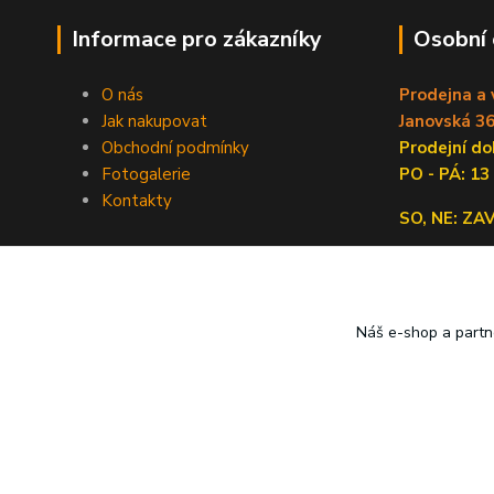
Informace pro zákazníky
Osobní
O nás
Prodejna a 
Jak nakupovat
Janovská 36
Obchodní podmínky
Prodejní 
Fotogalerie
PO - PÁ: 13
Kontakty
SO, NE: Z
Náš e-shop a partn