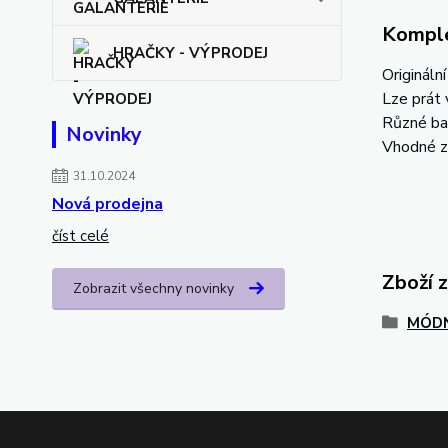
Komple
HRAČKY - VÝPRODEJ
Origináln
Lze prát 
Různé ba
Novinky
Vhodné z
31.10.2024
Nová prodejna
číst celé
Zboží 
Zobrazit všechny novinky
MÓDN