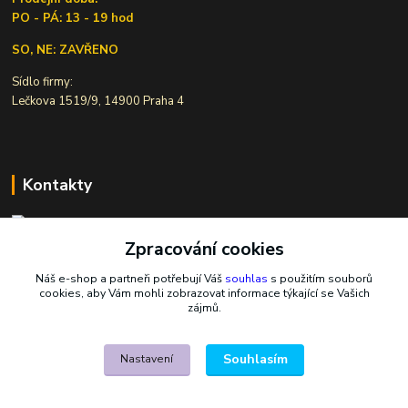
PO - PÁ: 13 - 19 hod
SO, NE: ZAVŘENO
Sídlo firmy:
Lečkova 1519/9, 14900 Praha 4
Kontakty
Zpracování cookies
Ivana Šiková
+420 607 146 238
Náš e-shop a partneři potřebují Váš
souhlas
s použitím souborů
Po-Pá, 8-18 hod.
cookies, aby Vám mohli zobrazovat informace týkající se Vašich
zájmů.
nasekoralky@email.cz
Souhlasím
Nastavení