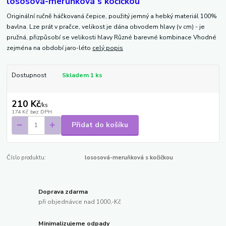
lososová-meruňková s kočičkou
Originální ručně háčkovaná čepice, použitý jemný a hebký materiál 100%
bavlna. Lze prát v pračce, velikost je dána obvodem hlavy (v cm) - je
pružná, přizpůsobí se velikosti hlavy Různé barevné kombinace Vhodné
zejména na období jaro-léto
celý popis
Dostupnost
Skladem 1 ks
210 Kč
/
ks
174 Kč
bez DPH
Přidat do košíku
Číslo produktu:
lososová-meruňková s kočičkou
Doprava zdarma
při objednávce nad 1000,-Kč
Minimalizujeme odpady