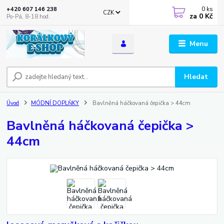
0
ks
+420 607 146 238
CZK
za
0 Kč
Po-Pá, 8-18 hod.
Menu
Hledat
Úvod
MÓDNÍ DOPLŇKY
Bavlněná háčkovaná čepička > 44cm
Bavlněná háčkovaná čepička >
44cm