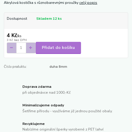
Akrylová kostička s různobarevnými proužky
celý popis
Dostupnost
Skladem 12 ks
4 Kč
/
ks
3 Kč
bez DPH
Přidat do košíku
Číslo produktu:
duha 8mm
Doprava zdarma
při objednávce nad 1000,-Kč
Minimalizujeme odpady
Šetříme přírodu - využíváme již jednou použité obaly.
Recyklujeme
Nabízíme originální šperky vyrobené z PET lahví