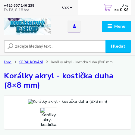
0
ks
+420 607 146 238
CZK
za
0 Kč
Po-Pá, 8-18 hod.
Menu
Hledat
Úvod
KORÁLKOVÁNÍ
Korálky akryl - kostička duha (8×8 mm)
Korálky akryl - kostička duha
(8×8 mm)