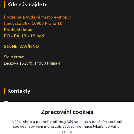
Kde nás najdete
Prodejna a výdejní místo e-shopu:
Janovská 367, 10900 Praha 10
Prodejní doba:
PO - PÁ: 13 - 19 hod
SO, NE: ZAVŘENO
Sídlo firmy:
Lečkova 1519/9, 14900 Praha 4
Kontakty
Zpracování cookies
Ivana Šiková
+420 607 146 238
Náš e-shop a partneři potřebují Váš
souhlas
s použitím souborů
Po-Pá, 8-18 hod.
cookies, aby Vám mohli zobrazovat informace týkající se Vašich
zájmů.