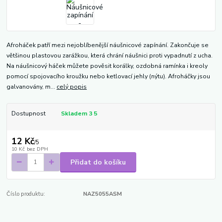
Afroháček patří mezi nejoblíbenější náušnicové zapínání. Zakončuje se
většinou plastovou zarážkou, která chrání náušnici proti vypadnutí z ucha.
Na náušnicový háček můžete pověsit korálky, ozdobná ramínka i kreoly
pomocí spojovacího kroužku nebo ketlovací jehly (nýtu). Afroháčky jsou
galvanovány, m...
celý popis
Dostupnost
Skladem 3 5
12 Kč
/
5
10 Kč
bez DPH
Přidat do košíku
Číslo produktu:
NAZ5055ASM