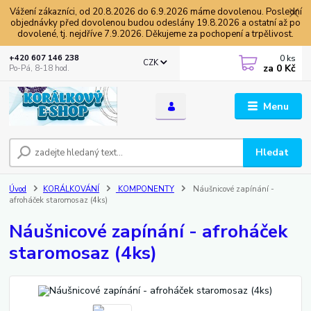
Vážení zákazníci, od 20.8.2026 do 6.9.2026 máme dovolenou. Poslední
objednávky před dovolenou budou odeslány 19.8.2026 a ostatní až po
dovolené, tj. nejdříve 7.9.2026. Děkujeme za pochopení a trpělivost.
0
ks
+420 607 146 238
CZK
za
0 Kč
Po-Pá, 8-18 hod.
Menu
Hledat
Úvod
KORÁLKOVÁNÍ
KOMPONENTY
Náušnicové zapínání -
afroháček staromosaz (4ks)
Náušnicové zapínání - afroháček
staromosaz (4ks)